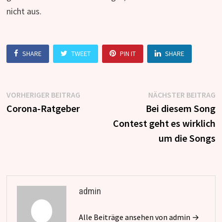
nicht aus.
SHARE
TWEET
PIN IT
SHARE
Beitragsnavigation
Vorheriger
N
VORHERIGER BEITRAG
NÄCHSTER BEITRAG
Beitrag:
B
Corona-Ratgeber
Bei diesem Song
Contest geht es wirklich
um die Songs
admin
Alle Beiträge ansehen von admin →