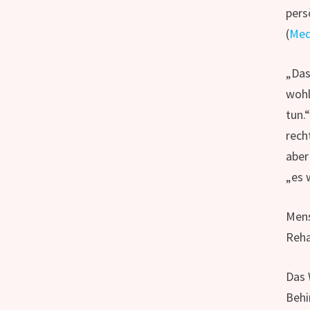
pers
(
Med
„Das
wohl
tun.
rech
aber
„es 
Mens
Reha
Das 
Behi