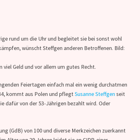
rige rund um die Uhr und begleitet sie bei sonst wohl
 kämpfen, wünscht Steffgen anderen Betroffenen. Bild:
 viel Geld und vor allem um gutes Recht.
ngenden Feiertagen einfach mal ein wenig durchatmen
t 34, kommt aus Polen und pflegt
Susanne Steffgen
seit
 sie dafür von der 53-Jährigen bezahlt wird. Oder
rung (GdB) von 100 und diverse Merkzeichen zuerkannt
im Alter von 29 Jahren leidet sie an CIDP, einer