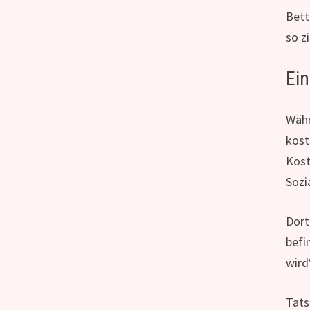
Bett
so z
Ein
Währ
kost
Kost
Sozi
Dort
befi
wird
Tats