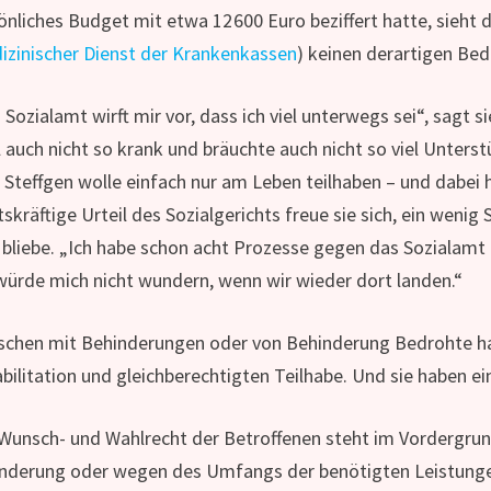
önliches Budget mit etwa 12 600 Euro beziffert hatte, sieht
izinischer Dienst der Krankenkassen
) keinen derartigen Bed
 Sozialamt wirft mir vor, dass ich viel unterwegs sei“, sagt 
 auch nicht so krank und bräuchte auch nicht so viel Unters
“ Steffgen wolle einfach nur am Leben teilhaben – und dabei h
tskräftige Urteil des Sozialgerichts freue sie sich, ein wen
 bliebe. „Ich habe schon acht Prozesse gegen das Sozialamt 
würde mich nicht wundern, wenn wir wieder dort landen.“
chen mit Behinderungen oder von Behinderung Bedrohte hab
bilitation und gleichberechtigten Teilhabe. Und sie haben ei
Wunsch- und Wahlrecht der Betroffenen steht im Vordergrun
nderung oder wegen des Umfangs der benötigten Leistung