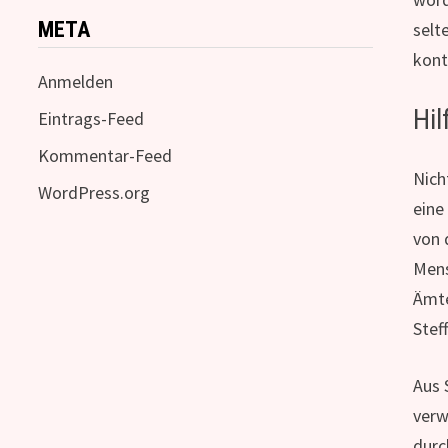
META
selt
kont
Anmelden
Hil
Eintrags-Feed
Kommentar-Feed
Nich
WordPress.org
eine
von 
Mens
Ämte
Stef
Aus 
verw
durc