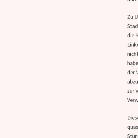
Zu U
Stad
die 
Link
nich
habe
der 
abzu
zur 
Verw
Dies
quas
Stun