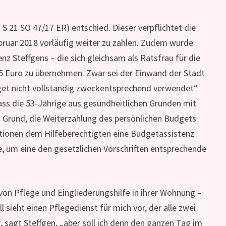
z S 21 SO 47/17 ER) entschied. Dieser verpflichtet die
ebruar 2018 vorläufig weiter zu zahlen. Zudem wurde
z Steffgens – die sich gleichsam als Ratsfrau für die
5 Euro zu übernehmen. Zwar sei der Einwand der Stadt
dget nicht vollständig zweckentsprechend verwendet“
ass die 53-Jährige aus gesundheitlichen Gründen mit
n Grund, die Weiterzahlung des persönlichen Budgets
tuationen dem Hilfeberechtigten eine Budgetassistenz
, um eine den gesetzlichen Vorschriften entsprechende
von Pflege und Eingliederungshilfe in ihrer Wohnung –
ieht einen Pflegedienst für mich vor, der alle zwei
 sagt Steffgen, „aber soll ich denn den ganzen Tag im