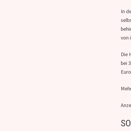
In d
selb
behi
von 
Die 
bei 
Euro
Mehr
Anze
SO