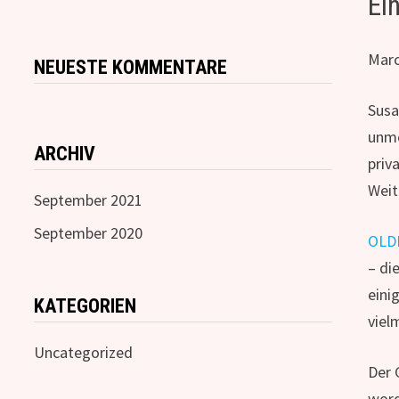
Ei
Mar
NEUESTE KOMMENTARE
Susa
unmö
ARCHIV
priv
Weit
September 2021
September 2020
OLD
– di
eini
KATEGORIEN
vie
Uncategorized
Der 
word