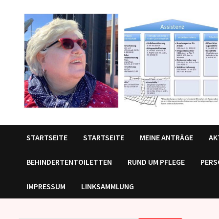
Zurück
zum
Inhalt
STARTSEITE
STARTSEITE
MEINE ANTRÄGE
AK
BEHINDERTENTOILETTEN
RUND UM PFLEGE
PERS
IMPRESSUM
LINKSAMMLUNG