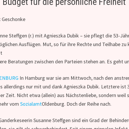
n Budget für die persönliche Freiheit
c Geschonke
nne Steffgen (r.) mit Agnieszka Dubik – sie pflegt die 53-Jäh
glichen Ausflügen. Mut, so für ihre Rechte und Teilhabe zu
at
ere Beratungen zwischen den Parteien stehen an. Es geht um
ENBURG
In Hamburg war sie am Mittwoch, nach den anstre
es allerdings nur mit und dank Agnieszka Dubik. Letztere is
ger Zeit. Nicht etwa (allein) aus Nächstenliebe, sondern weil
lmehr vom
Sozialamt
Oldenburg. Doch der Reihe nach.
Ganderkeseerin Susanne Steffgen sind ein Grad der Behinde
en, sie gilt als schwerbehindert. Seit einem grippalen Infekt 