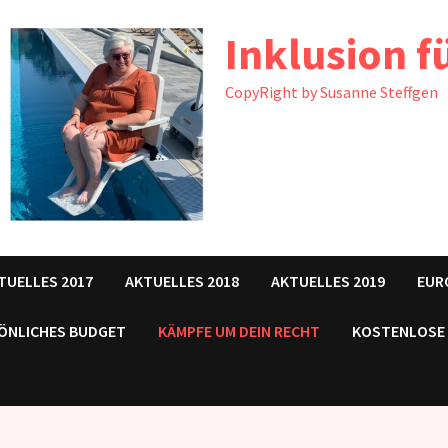
Inklusion fü
CopyRight by Susanne Steffgen
TUELLES 2017
AKTUELLES 2018
AKTUELLES 2019
EUR
ÖNLICHES BUDGET
KÄMPFE UM DEIN RECHT
KOSTENLOSE 