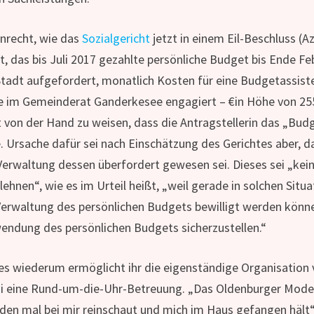
nrecht, wie das
Sozialgericht
jetzt in einem Eil-Beschluss (A
t, das bis Juli 2017 gezahlte persönliche Budget bis Ende F
Stadt aufgefordert, monatlich Kosten für eine Budgetassisten
e im Gemeinderat Ganderkesee engagiert – €in Höhe von 25
t von der Hand zu weisen, dass die Antragstellerin das „Bu
. Ursache dafür sei nach Einschätzung des Gerichtes aber, d
Verwaltung dessen überfordert gewesen sei. Dieses sei „kei
lehnen“, wie es im Urteil heißt, „weil gerade in solchen Si
Verwaltung des persönlichen Budgets bewilligt werden könne
endung des persönlichen Budgets sicherzustellen.“
es wiederum ermöglicht ihr die eigenständige Organisation 
i eine Rund-um-die-Uhr-Betreuung. „Das Oldenburger Modell s
den mal bei mir reinschaut und mich im Haus gefangen hält“,