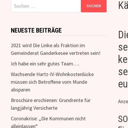
Kä
Suchen
nach:
NEUESTE BEITRÄGE
Di
se
2021 wird Die Linke als Fraktion im
Gemeinderat Ganderkesee vertreten sein!
ke
Ich habe ein sehr gutes Team….
se
Wachsende Hartz-IV-Wohnkostenlücke
eu
müssen sich Betroffene vom Munde
absparen
Broschüre erschienen: Grundrente für
Anze
langjährig Versicherte
SO
Coronakrise: „Die Kommunen nicht
alleinlassen“