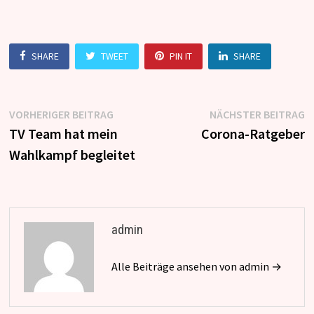
SHARE
TWEET
PIN IT
SHARE
Beitragsnavigation
Vorheriger
N
VORHERIGER BEITRAG
NÄCHSTER BEITRAG
Beitrag:
B
TV Team hat mein
Corona-Ratgeber
Wahlkampf begleitet
admin
Alle Beiträge ansehen von admin →